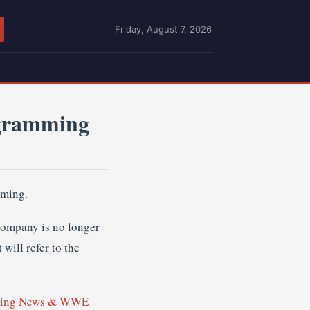
Friday, August 7, 2026
gramming
mming.
company is no longer
ill refer to the
ling News & WWE