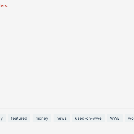
lers
.
ny
featured
money
news
used-on-wwe
WWE
wo