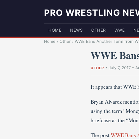
PRO WRESTLING NE
HOME
NEWS
OTHER
WWE
N
Home
›
Other
›
WWE Bans Another Term from W
WWE Bans
•
July 7, 2017
•
A
OTHER
It appears that WWE 
Bryan Alvarez mention
using the term “Money
briefcase as the “Mon
The post
WWE Bans A