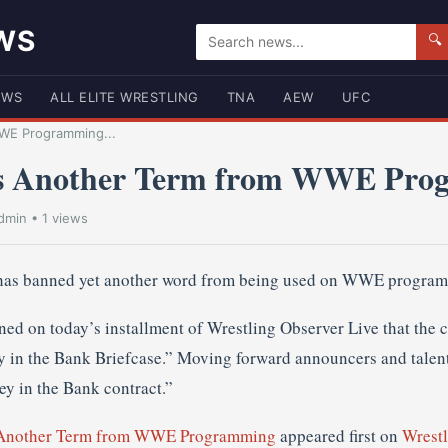
WS
🔍
EWS
ALL ELITE WRESTLING
TNA
AEW
UFC
WE Programming...
 Another Term from WWE Pro
dmin
• 1 views
has banned yet another word from being used on WWE progra
ed on today’s installment of Wrestling Observer Live that the 
 in the Bank Briefcase.” Moving forward announcers and talent w
ey in the Bank contract.”
nother Term from WWE Programming
appeared first on
Wrest